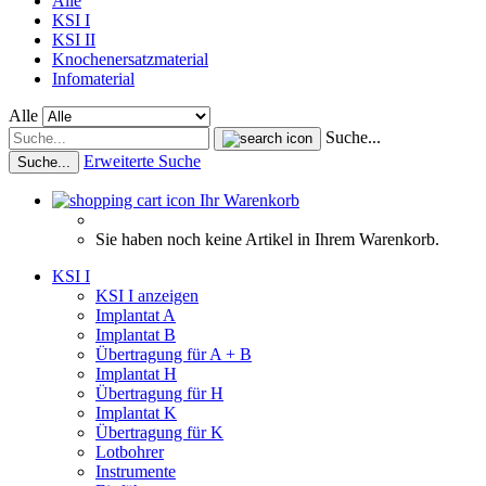
Alle
KSI I
KSI II
Knochenersatzmaterial
Infomaterial
Alle
Suche...
Erweiterte Suche
Suche...
Ihr Warenkorb
Sie haben noch keine Artikel in Ihrem Warenkorb.
KSI I
KSI I anzeigen
Implantat A
Implantat B
Übertragung für A + B
Implantat H
Übertragung für H
Implantat K
Übertragung für K
Lotbohrer
Instrumente