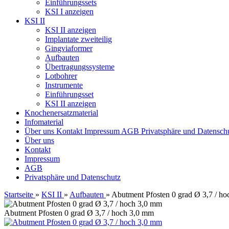
Einführungssets
KSI I anzeigen
KSI II
KSI II anzeigen
Implantate zweiteilig
Gingviaformer
Aufbauten
Übertragungssysteme
Lotbohrer
Instrumente
Einführungsset
KSI II anzeigen
Knochenersatzmaterial
Infomaterial
Über uns
Kontakt
Impressum
AGB
Privatsphäre und Datensch
Über uns
Kontakt
Impressum
AGB
Privatsphäre und Datenschutz
Startseite
»
KSI II
»
Aufbauten
»
Abutment Pfosten 0 grad Ø 3,7 / h
Abutment Pfosten 0 grad Ø 3,7 / hoch 3,0 mm