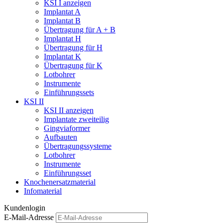
KSI I anzeigen
Implantat A
Implantat B
Übertragung für A + B
Implantat H
Übertragung für H
Implantat K
Übertragung für K
Lotbohrer
Instrumente
Einführungssets
KSI II
KSI II anzeigen
Implantate zweiteilig
Gingviaformer
Aufbauten
Übertragungssysteme
Lotbohrer
Instrumente
Einführungsset
Knochenersatzmaterial
Infomaterial
Kundenlogin
E-Mail-Adresse