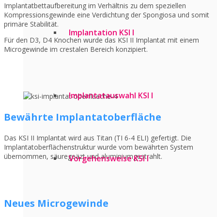
Implantatbettaufbereitung im Verhältnis zu dem speziellen
Kompressionsgewinde eine Verdichtung der Spongiosa und somit
primäre Stabilität.
Implantation KSI I
Für den D3, D4 Knochen wurde das KSI II Implantat mit einem
Microgewinde im crestalen Bereich konzipiert.
Implantatauswahl KSI I
Bewährte Implantatoberfläche
Das KSI II Implantat wird aus Titan (TI 6-4 ELI) gefertigt. Die
Implantatoberflächenstruktur wurde vom bewährten System
übernommen, säuregeäzt und aluminiumgestrahlt.
Vorgehensweise KSI I
Neues Microgewinde