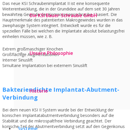
Das neue KSI Schraubenimplantat II ist eine konsequente
Weiterentwicklung, die in der Grundidee auf dem seit 30 Jahren
bewährten Gewinde der Kompressionsschraube I basiert. Die
Die KSI Bauer-Schraube GmbH
Hauptmerkmale des patentierten Makrogewindes wurden in das
zweiphasige System integriert. Entwickelt wurde es für die
speziellen Fälle bei welchen die Implantate absolut belastungsfrei
einheilen müssen, wie z. B.
Extrem großmaschiger Knochen
Unsere Philosophie
Großflächige Augmentationen
Interner Sinuslift
Simultane Implantation bei externem Sinuslift
Bakteriendichte Implantat-Abutment-
Historie
Verbindung
Bei dem neuen KSI II System wurde bei der Entwicklung der
konischen Implantatabutmentverbindung besonders auf die
Stabilität und die mikrospaltfreie Verbindung geachtet. Der
konische Teil der Abutmentverbindung setzt auf den Gegenkonus
Systeme