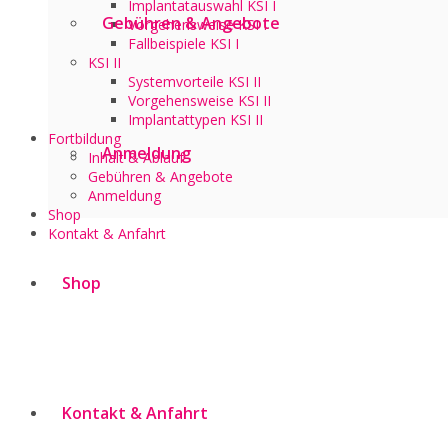
Implantatauswahl KSI I
Gebühren & Angebote
Vorgehensweise KSI I
Fallbeispiele KSI I
KSI II
Systemvorteile KSI II
Vorgehensweise KSI II
Implantattypen KSI II
Fortbildung
Anmeldung
Inhalt & Ablauf
Gebühren & Angebote
Anmeldung
Shop
Kontakt & Anfahrt
Shop
Kontakt & Anfahrt