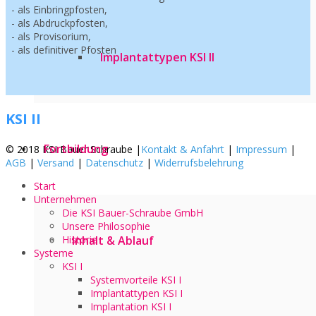
- als Einbringpfosten,
- als Abdruckpfosten,
- als Provisorium,
- als definitiver Pfosten
Implantattypen KSI II
KSI II
Fortbildung
© 2018 KSI Bauer Schraube |
Kontakt & Anfahrt
|
Impressum
|
AGB
|
Versand
|
Datenschutz
|
Widerrufsbelehrung
Start
Unternehmen
Die KSI Bauer-Schraube GmbH
Unsere Philosophie
Historie
Inhalt & Ablauf
Systeme
KSI I
Systemvorteile KSI I
Implantattypen KSI I
Implantation KSI I