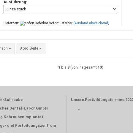
Ausführung:
Lieferzeit:
sofort lieferbar
(Ausland abweichend)
 nach
pro Seite
 nach
8 pro Seite
1
bis
8
(von insgesamt
13
)
er-Schraube
Unsere Fortbildungstermine 202
ches Dental-Labor GmbH
ng Schraubenimplantat
gs- und Fortbildungszentrum