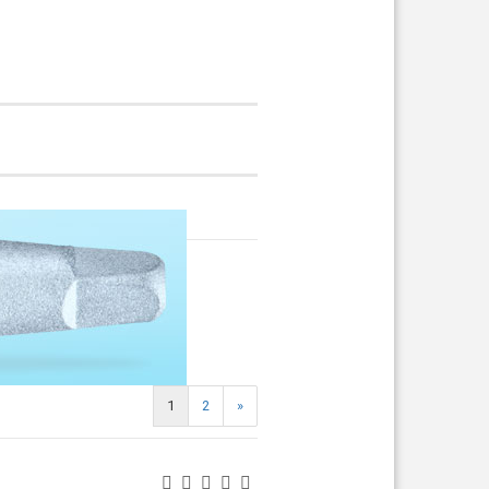
1
2
»