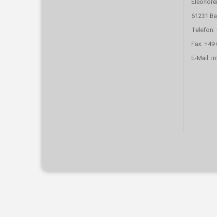
Eleonore
61231 B
Telefon:
Fax: +49
E-Mail: 