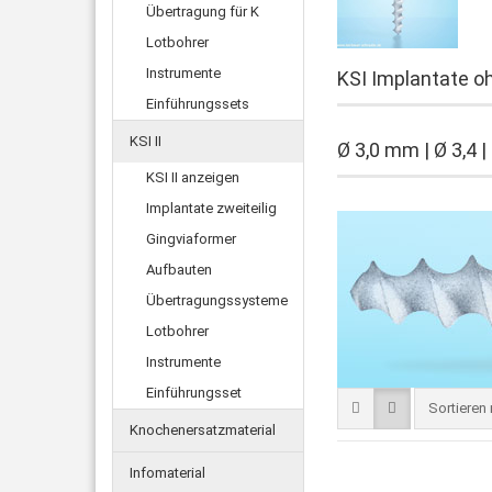
Übertragung für K
Lotbohrer
Instrumente
KSI Implantate o
Einführungssets
KSI II
Ø 3,0 mm | Ø 3,4 |
KSI II anzeigen
Implantate zweiteilig
Gingviaformer
Aufbauten
Übertragungssysteme
Lotbohrer
Instrumente
Einführungsset
Sortieren
Sortieren
Knochenersatzmaterial
Infomaterial