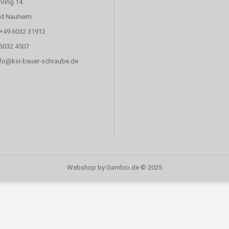
nring 14
ad Nauheim
 +49 6032 31912
 6032 4507
info@ksi-bauer-schraube.de
Webshop
by Gambio.de © 2025