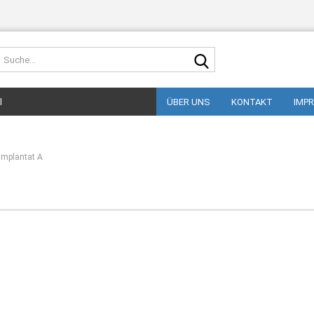
Suche...
l
ÜBER UNS
KONTAKT
IMP
Implantat A