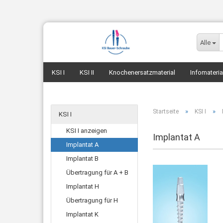
Alle
KSI I
KSI II
Knochenersatzmaterial
Infomateria
»
»
Startseite
KSI I
KSI I
KSI I anzeigen
Implantat A
Implantat A
Implantat B
Übertragung für A + B
Implantat H
Übertragung für H
Implantat K