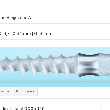
hne Biegezone A
 Ø 3,7 | Ø 4,1 mm | Ø 5,0 mm
 nach
pro Seite
 nach
8 pro Seite
Implantat A Ø 3,0 x 15,0