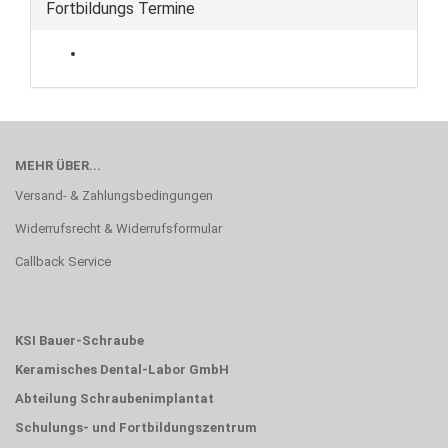
Fortbildungs Termine
MEHR ÜBER...
Versand- & Zahlungsbedingungen
Widerrufsrecht & Widerrufsformular
Callback Service
KSI Bauer-Schraube
Keramisches Dental-Labor GmbH
Abteilung Schraubenimplantat
Schulungs- und Fortbildungszentrum