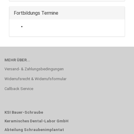
Fortbildungs Termine
MEHR ÜBER...
Versand- & Zahlungsbedingungen
Widerrufsrecht & Widerrufsformular
Callback Service
KSI Bauer-Schraube
Keramisches Dental-Labor GmbH
Abteilung Schraubenimplantat